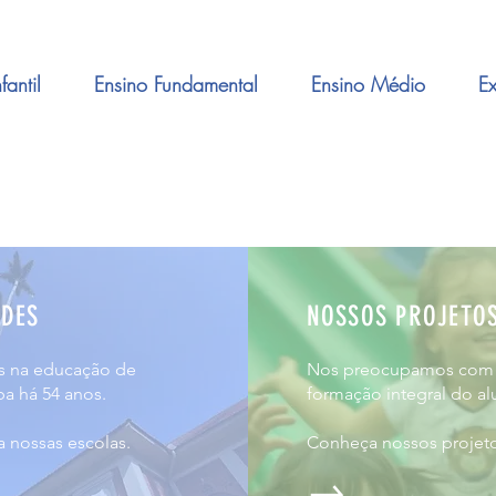
antil
Ensino Fundamental
Ensino Médio
Ex
DES
NOSSOS PROJETO
 na educação de
Nos preocupamos com
ba há 54 anos.
formação integral do al
 nossas escolas.
Conheça nossos projeto