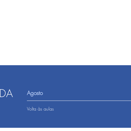
DA
Agosto
Volta às aulas