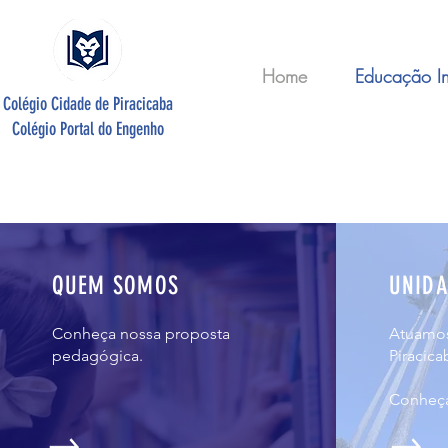
Home
Educação Inf
Colégio Cidade de Piracicaba
Colégio Portal do Engenho
QUEM SOMOS
UNIDA
Conheça nossa proposta
Atuamos
pedagógica.
Piracica
Conheça