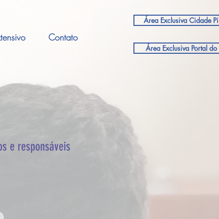
Área Exclusiva Cidade P
tensivo
Contato
Área Exclusiva Portal d
os e responsáveis