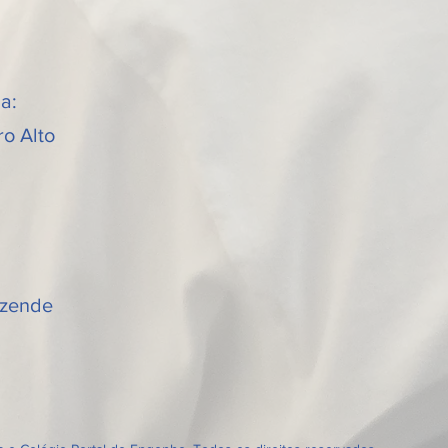
ba:
ro Alto
Rezende