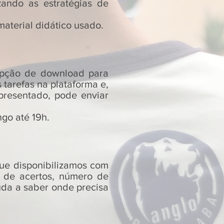
zando as estratégias de
material didático usado.
 opção de download para
tarefas na plataforma e,
presentado, pode enviar
go até 19h.
ue disponibilizamos com
o de acertos, número de
uda a saber onde precisa