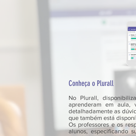
Conheça o Plurall
No Plurall, disponibil
aprenderam em aula, v
detalhadamente as dúvid
que também está disponí
Os professores e os res
alunos, especificando s